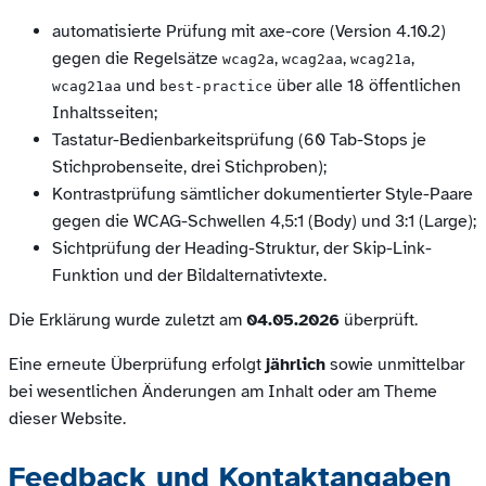
automatisierte Prüfung mit axe-core (Version 4.10.2)
gegen die Regelsätze
,
,
,
wcag2a
wcag2aa
wcag21a
und
über alle 18 öffentlichen
wcag21aa
best-practice
Inhaltsseiten;
Tastatur-Bedienbarkeitsprüfung (60 Tab-Stops je
Stichprobenseite, drei Stichproben);
Kontrastprüfung sämtlicher dokumentierter Style-Paare
gegen die WCAG-Schwellen 4,5:1 (Body) und 3:1 (Large);
Sichtprüfung der Heading-Struktur, der Skip-Link-
Funktion und der Bildalternativtexte.
Die Erklärung wurde zuletzt am
04.05.2026
überprüft.
Eine erneute Überprüfung erfolgt
jährlich
sowie unmittelbar
bei wesentlichen Änderungen am Inhalt oder am Theme
dieser Website.
Feedback und Kontaktangaben