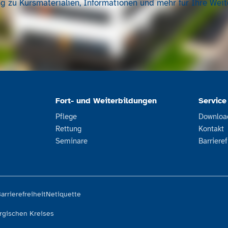
g zu Kursmaterialien, Informationen und mehr für Ihre Weit
Fort- und Weiterbildungen
Service
Pflege
Downloa
Rettung
Kontakt
Seminare
Barriere
arrierefreiheit
Netiquette
rgischen Kreises