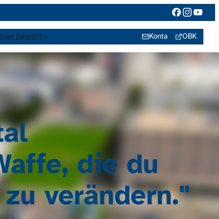
rner Bereich
Kontakt
OBK
al
Waffe, die du
zu verändern."