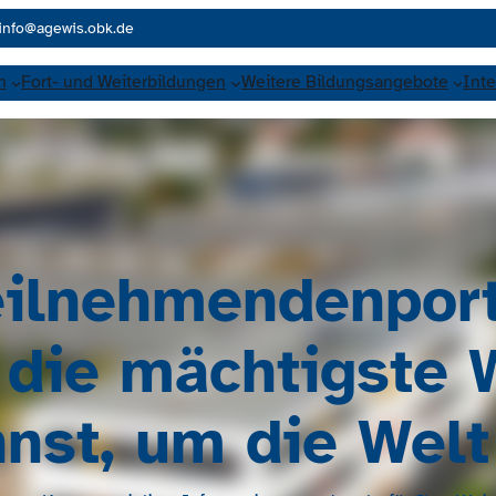
info@agewis.obk.de
n
Fort- und Weiterbildungen
Weitere Bildungsangebote
Inte
eilnehmendenport
 die mächtigste 
nst, um die Welt 