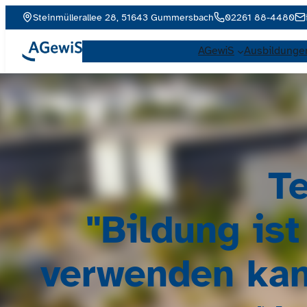
Steinmüllerallee 28, 51643 Gummersbach
02261 88-4480
AGewiS
Ausbildunge
T
"Bildung ist
verwenden kan