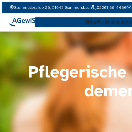
Steinmüllerallee 28, 51643 Gummersbach
02261 88-4480
AGewiS
Ausbildunge
Pflegerische
demen