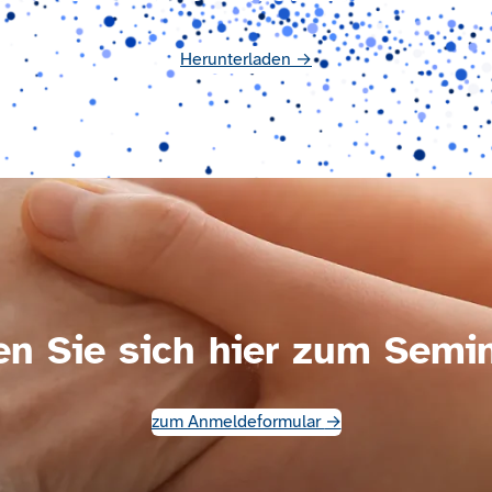
Herunterladen
→
n Sie sich hier zum Semi
(
zum Anmeldeformular
→
ö
f