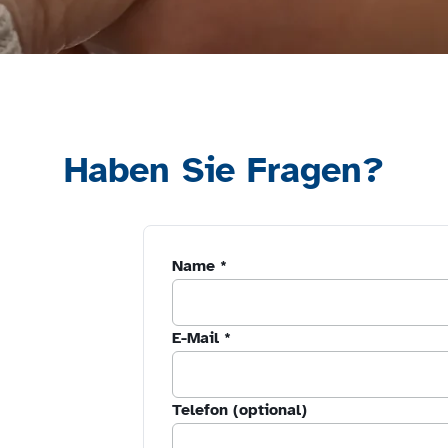
f
n
e
t
i
n
Haben Sie Fragen?
n
e
u
e
m
Name
*
F
e
n
E-Mail
*
s
t
Telefon (optional)
e
r