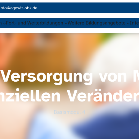
info@agewis.obk.de
n
Fort- und Weiterbildungen
Weitere Bildungsangebote
Inte
 Versorgung von
ziellen Verände
Basismodul 4